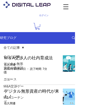
ログイン
研究ブログ
全ての記事
全ての記事
M＆A交渉人の社内育成法
デジタル無形
佐久間優
資産の価値評
2022年10月10日
読了時間: 7分
価
ニュース
M&A交渉ゲー
ム
デジタル無形資産の時代が来
た！
M&Aコーチン
グ
佐久間優