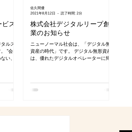
佐久間優
2021年8月12日
読了時間: 2分
ービス
株式会社デジタルリープ創
業のお知らせ
ジタルスキ
ニューノーマル社会は、「デジタル無形
。 ”会社
資産の時代」です。 デジタル無形資産
めない、会
は、優れたデジタルオペレーターに帰属
という課
し、個人が収益源泉化する潮流にありま
。 「デ
す。 M&Aにも、AIアルゴリズムを！ デ
ル×アナ
ジタルリープは、M＆A交渉ゲームⓇ、
サービス
AIバリュエーションラボなど疑似M&A交
渉とアカデミ...