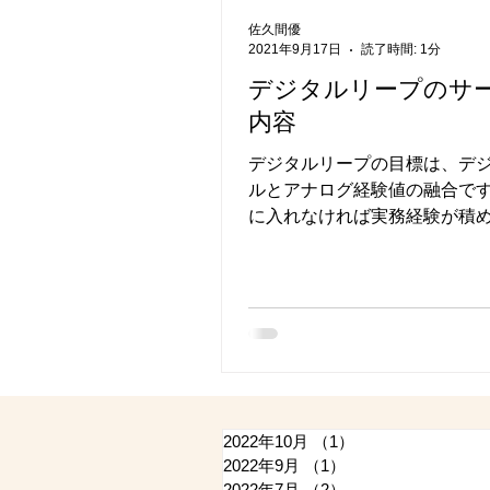
佐久間優
2021年9月17日
読了時間: 1分
デジタルリープのサ
内容
デジタルリープの目標は、デ
ルとアナログ経験値の融合です
に入れなければ実務経験が積
社に入るには実務経験が必要”
題に、問題解決策を提示します
ジタル跳躍力」＝デジタルスキ
ログ経験値 デジタルリープの
内容...
2022年10月
（1）
1件の記事
2022年9月
（1）
1件の記事
2022年7月
（2）
2件の記事